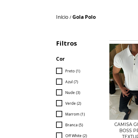
Início
Gola Polo
/
Filtros
Cor
Preto (1)
Azul (7)
Nude (3)
Verde (2)
Marrom (1)
CAMISA G
Branca (5)
BOSS P
Off White (2)
TEXTUR