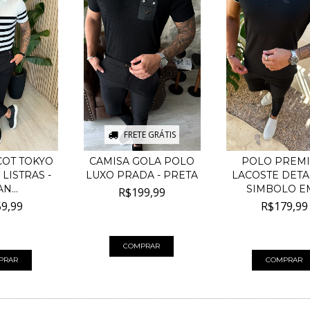
FRETE GRÁTIS
COT TOKYO
CAMISA GOLA POLO
POLO PREM
LISTRAS -
LUXO PRADA - PRETA
LACOSTE DET
N...
SIMBOLO EM
R$199,99
9,99
R$179,99
4
x de
R$50,00
sem juros
00
sem juros
4
x de
R$45,00
sem
COMPRAR
PRAR
COMPRAR