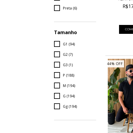
R$17
Preta (6)
4
x de
R$45,
COM
Tamanho
G1 (94)
G2 (7)
44
%
OFF
G3 (1)
P (188)
M (194)
G (194)
Gg (194)