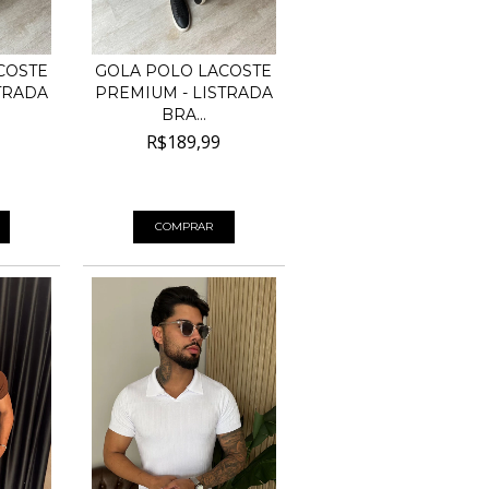
COSTE
GOLA POLO LACOSTE
TRADA
PREMIUM - LISTRADA
BRA...
R$189,99
 juros
4
x de
R$47,50
sem juros
COMPRAR