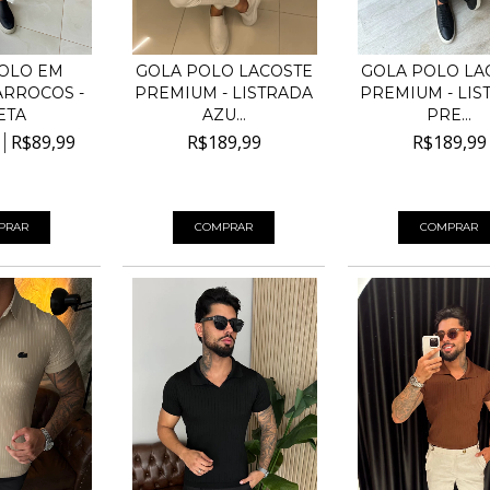
OLO EM
GOLA POLO LACOSTE
GOLA POLO LA
ARROCOS -
PREMIUM - LISTRADA
PREMIUM - LIS
ETA
AZU...
PRE...
R$89,99
R$189,99
R$189,99
50
sem juros
4
x de
R$47,50
sem juros
4
x de
R$47,50
sem
PRAR
COMPRAR
COMPRAR