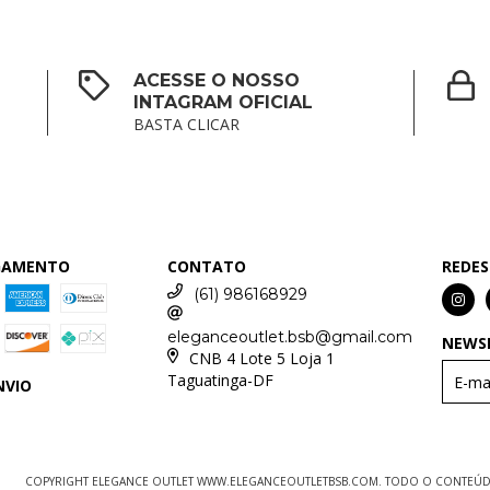
ACESSE O NOSSO
INTAGRAM OFICIAL
BASTA CLICAR
AGAMENTO
CONTATO
REDES
(61) 986168929
eleganceoutlet.bsb@gmail.com
NEWS
CNB 4 Lote 5 Loja 1
Taguatinga-DF
NVIO
COPYRIGHT ELEGANCE OUTLET WWW.ELEGANCEOUTLETBSB.COM. TODO O CONTEÚDO 