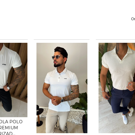
O
OLA POLO
REMIUM
IZAD...