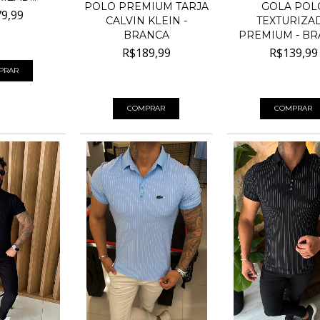
POLO PREMIUM TARJA
GOLA POL
9,99
CALVIN KLEIN -
TEXTURIZA
BRANCA
PREMIUM - B
00
sem juros
R$189,99
R$139,99
PRAR
4
x de
R$47,50
sem juros
4
x de
R$35,00
sem
COMPRAR
COMPRAR