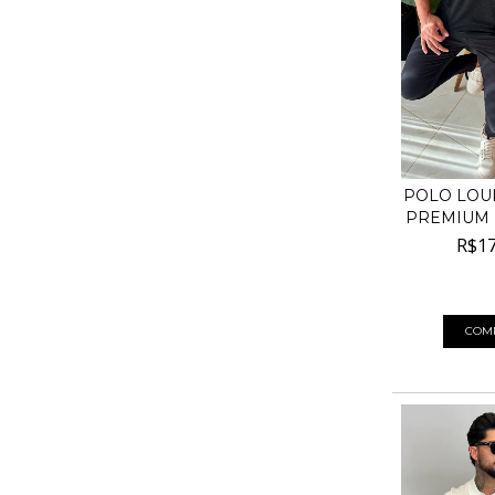
POLO LOUI
PREMIUM L
R$17
4
x de
R$45,
COM