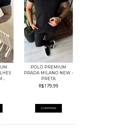
IUM
POLO PREMIUM
ALHES
PRADA MILANO NEW -
...
PRETA
R$179,99
 juros
4
x de
R$45,00
sem juros
COMPRAR