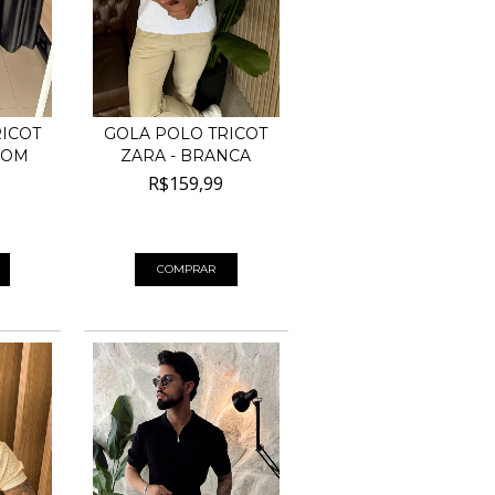
ICOT
GOLA POLO TRICOT
ROM
ZARA - BRANCA
R$159,99
 juros
4
x de
R$40,00
sem juros
COMPRAR