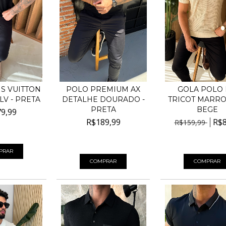
S VUITTON
POLO PREMIUM AX
GOLA POLO
V - PRETA
DETALHE DOURADO -
TRICOT MARRO
PRETA
BEGE
9,99
R$189,99
R$8
R$159,99
00
sem juros
4
x de
R$47,50
sem juros
4
x de
R$22,50
sem
PRAR
COMPRAR
COMPRAR