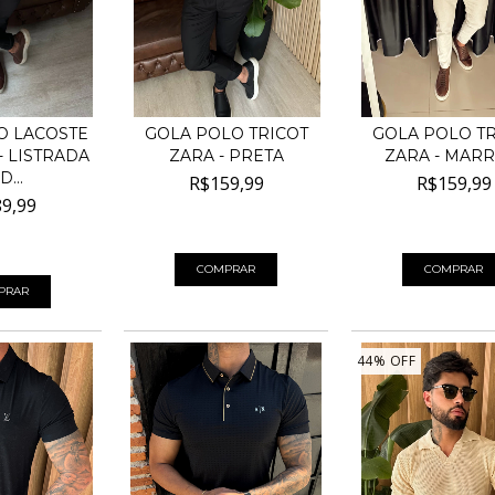
O LACOSTE
GOLA POLO TRICOT
GOLA POLO TR
 LISTRADA
ZARA - PRETA
ZARA - MAR
...
R$159,99
R$159,99
9,99
4
x de
R$40,00
sem juros
4
x de
R$40,00
sem
50
sem juros
COMPRAR
COMPRAR
PRAR
44
%
OFF