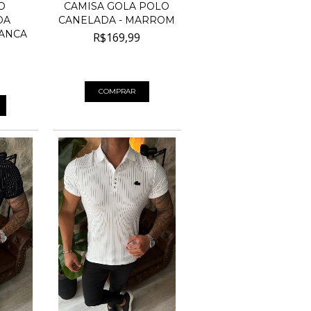
O
CAMISA GOLA POLO
DA
CANELADA - MARROM
RANCA
R$169,99
4
x de
R$42,50
sem juros
 juros
COMPRAR