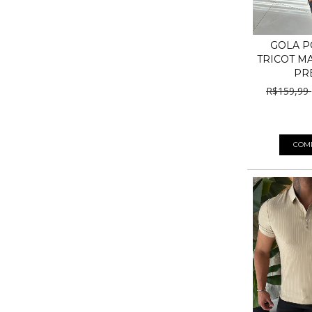
GOLA P
TRICOT M
PR
R$159,99
4
x de
R$22,
COM