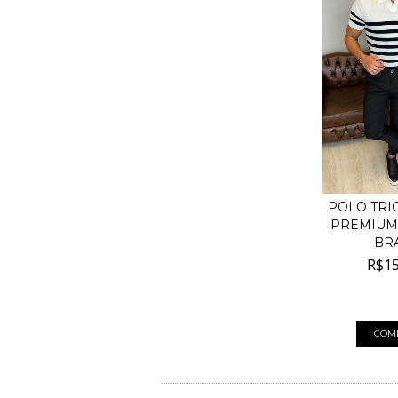
POLO TRI
PREMIUM 
BRA
R$15
4
x de
R$40,
COM