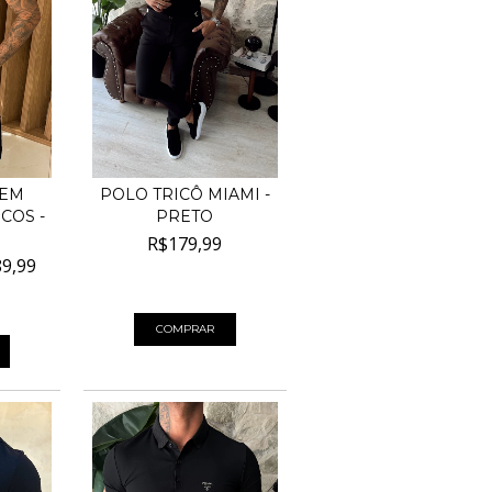
 EM
POLO TRICÔ MIAMI -
COS -
PRETO
R$179,99
9,99
4
x de
R$45,00
sem juros
 juros
COMPRAR