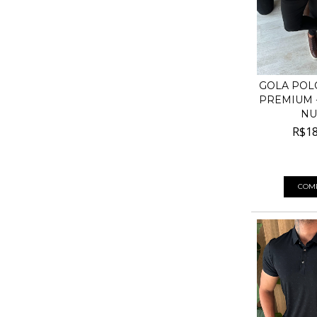
GOLA POL
PREMIUM -
NUD
R$18
4
x de
R$47,
COM